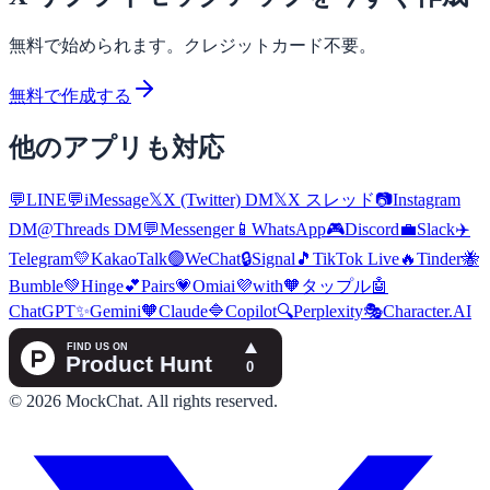
無料で始められます。クレジットカード不要。
無料で作成する
他のアプリも対応
💬
LINE
💬
iMessage
𝕏
X (Twitter) DM
𝕏
X スレッド
📷
Instagram
DM
@
Threads DM
💬
Messenger
📱
WhatsApp
🎮
Discord
💼
Slack
✈️
Telegram
💛
KakaoTalk
🟢
WeChat
🔒
Signal
🎵
TikTok Live
🔥
Tinder
🐝
Bumble
💚
Hinge
💕
Pairs
💗
Omiai
💜
with
🧡
タップル
🤖
ChatGPT
✨
Gemini
🧡
Claude
🔷
Copilot
🔍
Perplexity
🎭
Character.AI
©
2026
MockChat
.
All rights reserved.