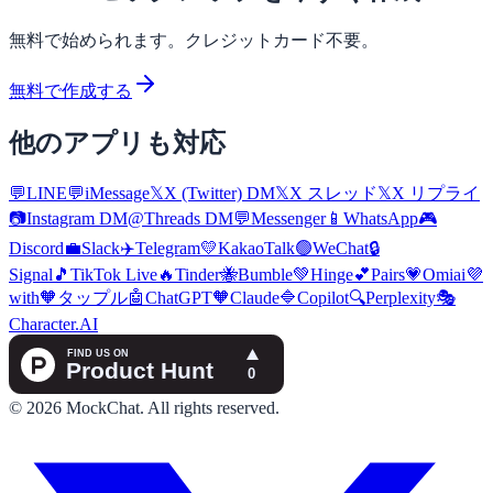
無料で始められます。クレジットカード不要。
無料で作成する
他のアプリも対応
💬
LINE
💬
iMessage
𝕏
X (Twitter) DM
𝕏
X スレッド
𝕏
X リプライ
📷
Instagram DM
@
Threads DM
💬
Messenger
📱
WhatsApp
🎮
Discord
💼
Slack
✈️
Telegram
💛
KakaoTalk
🟢
WeChat
🔒
Signal
🎵
TikTok Live
🔥
Tinder
🐝
Bumble
💚
Hinge
💕
Pairs
💗
Omiai
💜
with
🧡
タップル
🤖
ChatGPT
🧡
Claude
🔷
Copilot
🔍
Perplexity
🎭
Character.AI
©
2026
MockChat
.
All rights reserved.