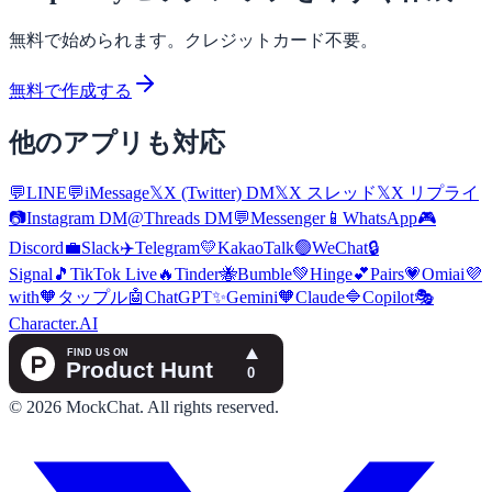
無料で始められます。クレジットカード不要。
無料で作成する
他のアプリも対応
💬
LINE
💬
iMessage
𝕏
X (Twitter) DM
𝕏
X スレッド
𝕏
X リプライ
📷
Instagram DM
@
Threads DM
💬
Messenger
📱
WhatsApp
🎮
Discord
💼
Slack
✈️
Telegram
💛
KakaoTalk
🟢
WeChat
🔒
Signal
🎵
TikTok Live
🔥
Tinder
🐝
Bumble
💚
Hinge
💕
Pairs
💗
Omiai
💜
with
🧡
タップル
🤖
ChatGPT
✨
Gemini
🧡
Claude
🔷
Copilot
🎭
Character.AI
©
2026
MockChat
.
All rights reserved.