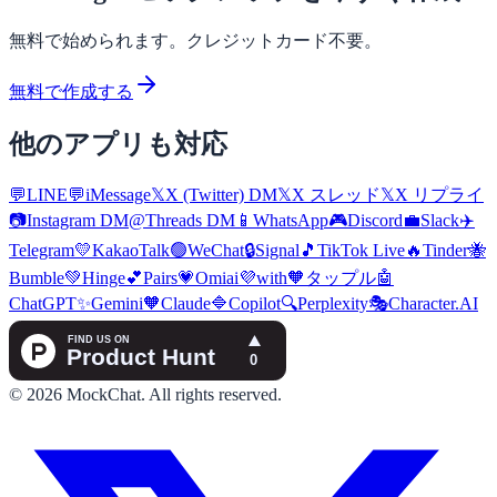
無料で始められます。クレジットカード不要。
無料で作成する
他のアプリも対応
💬
LINE
💬
iMessage
𝕏
X (Twitter) DM
𝕏
X スレッド
𝕏
X リプライ
📷
Instagram DM
@
Threads DM
📱
WhatsApp
🎮
Discord
💼
Slack
✈️
Telegram
💛
KakaoTalk
🟢
WeChat
🔒
Signal
🎵
TikTok Live
🔥
Tinder
🐝
Bumble
💚
Hinge
💕
Pairs
💗
Omiai
💜
with
🧡
タップル
🤖
ChatGPT
✨
Gemini
🧡
Claude
🔷
Copilot
🔍
Perplexity
🎭
Character.AI
©
2026
MockChat
.
All rights reserved.