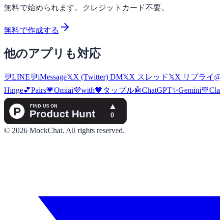
無料で始められます。クレジットカード不要。
無料で作成する
他のアプリも対応
💬
LINE
💬
iMessage
𝕏
X (Twitter) DM
𝕏
X スレッド
𝕏
X リプライ
Hinge
💕
Pairs
💗
Omiai
💜
with
🧡
タップル
🤖
ChatGPT
✨
Gemini
🧡
Cl
©
2026
MockChat
.
All rights reserved.