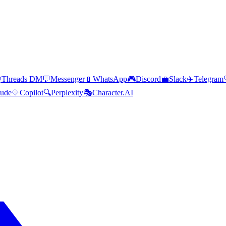
@
Threads DM
💬
Messenger
📱
WhatsApp
🎮
Discord
💼
Slack
✈️
Telegram
aude
🔷
Copilot
🔍
Perplexity
🎭
Character.AI