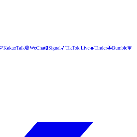
💛
KakaoTalk
🟢
WeChat
🔒
Signal
🎵
TikTok Live
🔥
Tinder
🐝
Bumble
💚