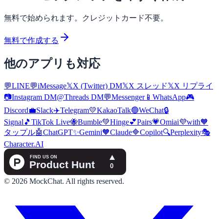
無料で始められます。クレジットカード不要。
無料で作成する
他のアプリも対応
💬
LINE
💬
iMessage
𝕏
X (Twitter) DM
𝕏
X スレッド
𝕏
X リプライ
📷
Instagram DM
@
Threads DM
💬
Messenger
📱
WhatsApp
🎮
Discord
💼
Slack
✈️
Telegram
💛
KakaoTalk
🟢
WeChat
🔒
Signal
🎵
TikTok Live
🐝
Bumble
💚
Hinge
💕
Pairs
💗
Omiai
💜
with
🧡
タップル
🤖
ChatGPT
✨
Gemini
🧡
Claude
🔷
Copilot
🔍
Perplexity
🎭
Character.AI
©
2026
MockChat
.
All rights reserved.