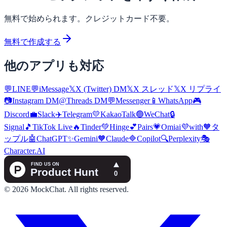
無料で始められます。クレジットカード不要。
無料で作成する
他のアプリも対応
💬
LINE
💬
iMessage
𝕏
X (Twitter) DM
𝕏
X スレッド
𝕏
X リプライ
📷
Instagram DM
@
Threads DM
💬
Messenger
📱
WhatsApp
🎮
Discord
💼
Slack
✈️
Telegram
💛
KakaoTalk
🟢
WeChat
🔒
Signal
🎵
TikTok Live
🔥
Tinder
💚
Hinge
💕
Pairs
💗
Omiai
💜
with
🧡
タ
ップル
🤖
ChatGPT
✨
Gemini
🧡
Claude
🔷
Copilot
🔍
Perplexity
🎭
Character.AI
©
2026
MockChat
.
All rights reserved.