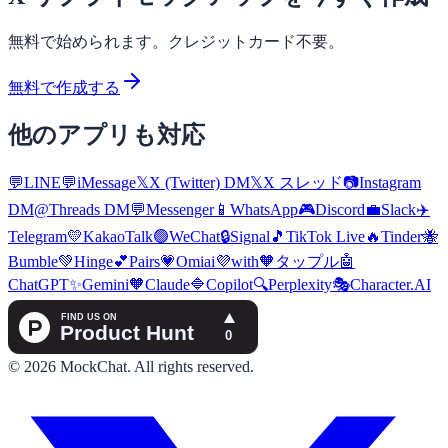
無料で始められます。クレジットカード不要。
無料で作成する
他のアプリも対応
💬
LINE
💬
iMessage
𝕏
X (Twitter) DM
𝕏
X スレッド
📷
Instagram
DM
@
Threads DM
💬
Messenger
📱
WhatsApp
🎮
Discord
💼
Slack
✈️
Telegram
💛
KakaoTalk
🟢
WeChat
🔒
Signal
🎵
TikTok Live
🔥
Tinder
🐝
Bumble
💚
Hinge
💕
Pairs
💗
Omiai
💜
with
🧡
タップル
🤖
ChatGPT
✨
Gemini
🧡
Claude
🔷
Copilot
🔍
Perplexity
🎭
Character.AI
©
2026
MockChat
.
All rights reserved.