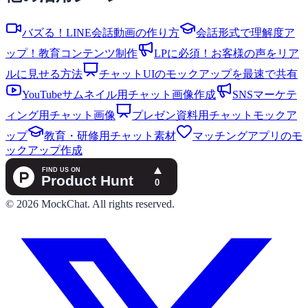
バズる！LINE会話動画の作り方
会話形式で理解度ア
ップ！教育コンテンツ制作
LPに必須！お客様の声をリア
ルに見せる方法
チャットUIのモックアップを最速で共有
YouTubeサムネイル用チャット画像作成
SNSマーケテ
ィング用チャット画像
プレゼン資料用チャットモックア
ップ
教育・研修用チャット素材
マッチングアプリのモ
ックアップ作成
©
2026
MockChat
.
All rights reserved.