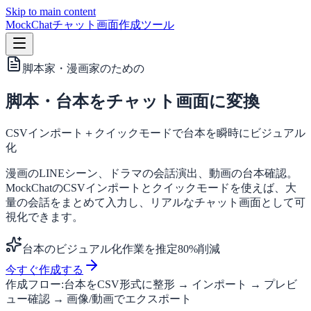
Skip to main content
MockChat
チャット画面作成ツール
脚本家・漫画家
のための
脚本・台本をチャット画面に変換
CSVインポート＋クイックモードで台本を瞬時にビジュアル
化
漫画のLINEシーン、ドラマの会話演出、動画の台本確認。
MockChatのCSVインポートとクイックモードを使えば、大
量の会話をまとめて入力し、リアルなチャット画面として可
視化できます。
台本のビジュアル化作業を推定80%削減
今すぐ作成する
作成フロー
:
台本をCSV形式に整形 → インポート → プレビ
ュー確認 → 画像/動画でエクスポート