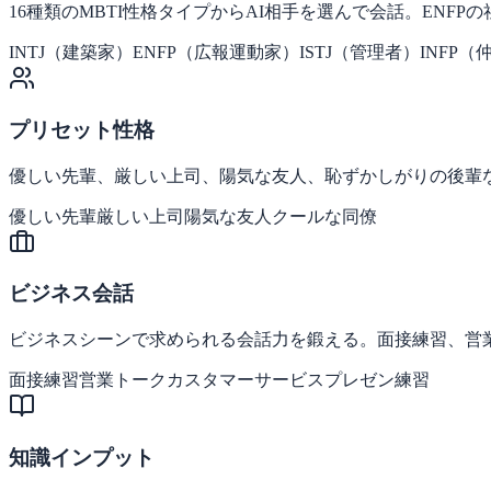
16種類のMBTI性格タイプからAI相手を選んで会話。ENF
INTJ（建築家）
ENFP（広報運動家）
ISTJ（管理者）
INFP（
プリセット性格
優しい先輩、厳しい上司、陽気な友人、恥ずかしがりの後輩
優しい先輩
厳しい上司
陽気な友人
クールな同僚
ビジネス会話
ビジネスシーンで求められる会話力を鍛える。面接練習、営
面接練習
営業トーク
カスタマーサービス
プレゼン練習
知識インプット