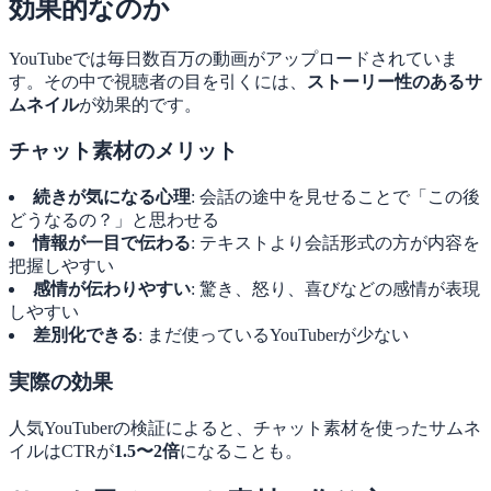
効果的なのか
YouTubeでは毎日数百万の動画がアップロードされていま
す。その中で視聴者の目を引くには、
ストーリー性のあるサ
ムネイル
が効果的です。
チャット素材のメリット
続きが気になる心理
: 会話の途中を見せることで「この後
どうなるの？」と思わせる
情報が一目で伝わる
: テキストより会話形式の方が内容を
把握しやすい
感情が伝わりやすい
: 驚き、怒り、喜びなどの感情が表現
しやすい
差別化できる
: まだ使っているYouTuberが少ない
実際の効果
人気YouTuberの検証によると、チャット素材を使ったサムネ
イルはCTRが
1.5〜2倍
になることも。